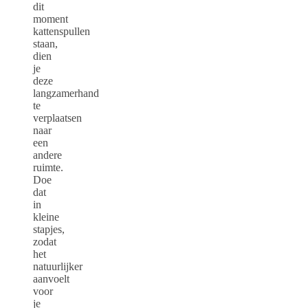
dit
moment
kattenspullen
staan,
dien
je
deze
langzamerhand
te
verplaatsen
naar
een
andere
ruimte.
Doe
dat
in
kleine
stapjes,
zodat
het
natuurlijker
aanvoelt
voor
je