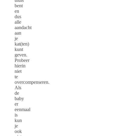
thuis
bent
en
dus
alle
aandacht
aan
je
kat(ten)
kunt
geven.
Probeer
hierin
niet
te
overcompenseren.
Als
de
baby
er
eenmaal
is
kun
je
ook