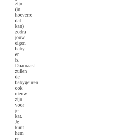
zijn
(in
hoeverre
dat
kan)
zodra
jouw
eigen
baby
er
is.
Daarnaast
zullen
de
babygeuren
ook
nieuw
zijn
voor
je
kat.
Je
kunt
hem
er