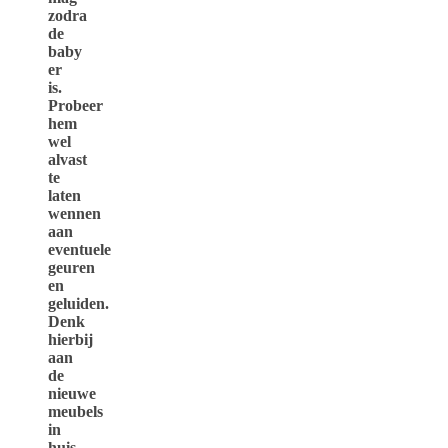
zodra
de
baby
er
is.
Probeer
hem
wel
alvast
te
laten
wennen
aan
eventuele
geuren
en
geluiden.
Denk
hierbij
aan
de
nieuwe
meubels
in
huis