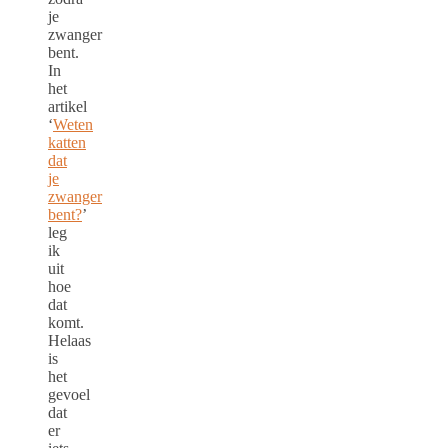
je
zwanger
bent.
In
het
artikel
‘
Weten
katten
dat
je
zwanger
bent?
’
leg
ik
uit
hoe
dat
komt.
Helaas
is
het
gevoel
dat
er