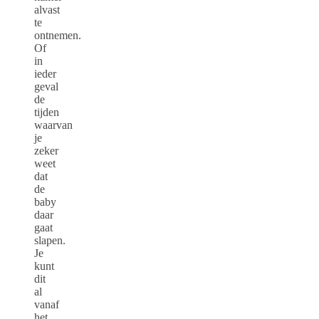
alvast
te
ontnemen.
Of
in
ieder
geval
de
tijden
waarvan
je
zeker
weet
dat
de
baby
daar
gaat
slapen.
Je
kunt
dit
al
vanaf
het