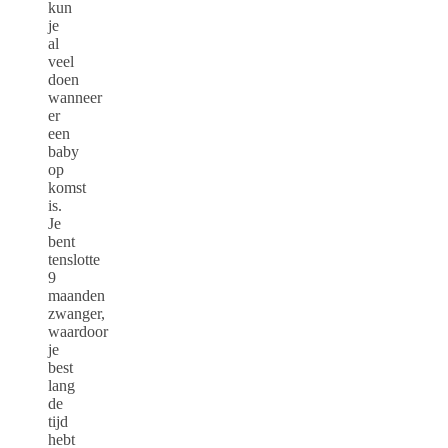
kun
je
al
veel
doen
wanneer
er
een
baby
op
komst
is.
Je
bent
tenslotte
9
maanden
zwanger,
waardoor
je
best
lang
de
tijd
hebt