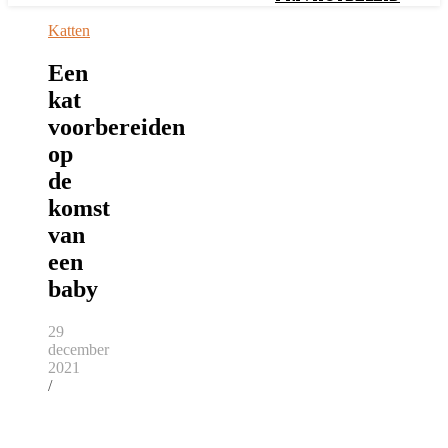
Katten
Een
kat
voorbereiden
op
de
komst
van
een
baby
29
december
2021
/