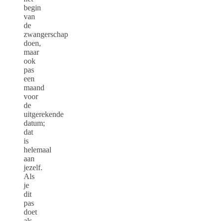
begin
van
de
zwangerschap
doen,
maar
ook
pas
een
maand
voor
de
uitgerekende
datum;
dat
is
helemaal
aan
jezelf.
Als
je
dit
pas
doet
als